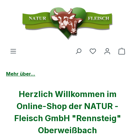
Zum Hauptinhalt springen
Du hast 0 Produ
Ware
Mehr über...
Bildergalerie überspringen
Herzlich Willkommen im
Online-Shop der NATUR -
Fleisch GmbH "Rennsteig"
Oberweißbach